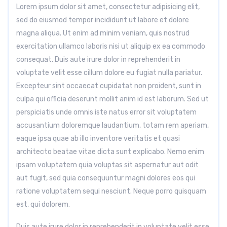
Lorem ipsum dolor sit amet, consectetur adipisicing elit,
sed do eiusmod tempor incididunt ut labore et dolore
magna aliqua. Ut enim ad minim veniam, quis nostrud
exercitation ullamco laboris nisi ut aliquip ex ea commodo
consequat. Duis aute irure dolor in reprehenderit in
voluptate velit esse cillum dolore eu fugiat nulla pariatur.
Excepteur sint occaecat cupidatat non proident, sunt in
culpa qui officia deserunt mollit anim id est laborum. Sed ut
perspiciatis unde omnis iste natus error sit voluptatem
accusantium doloremque laudantium, totam rem aperiam,
eaque ipsa quae ab illo inventore veritatis et quasi
architecto beatae vitae dicta sunt explicabo. Nemo enim
ipsam voluptatem quia voluptas sit aspernatur aut odit
aut fugit, sed quia consequuntur magni dolores eos qui
ratione voluptatem sequi nesciunt. Neque porro quisquam
est, qui dolorem.
Duis aute irure dolor in reprehenderit in voluptate velit esse